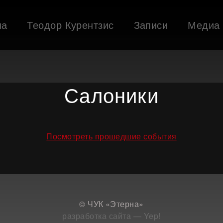
ша
Теодор Курентзис
Записи
Медиа
Салоники
Посмотреть прошедшие события
© ЧУК «Этерна»
разработка сайта — Yep!