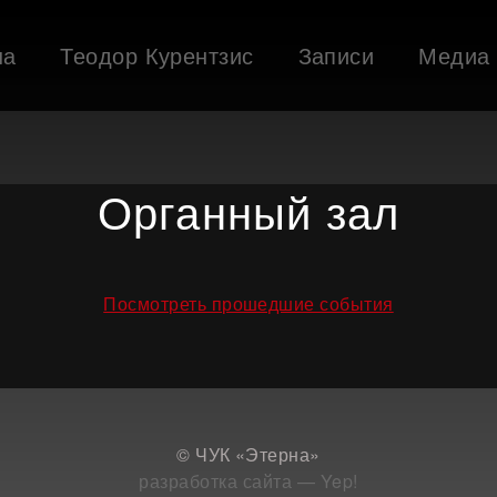
ша
Теодор Курентзис
Записи
Медиа
Органный зал
Посмотреть прошедшие события
© ЧУК «Этерна»
разработка сайта — Yep!