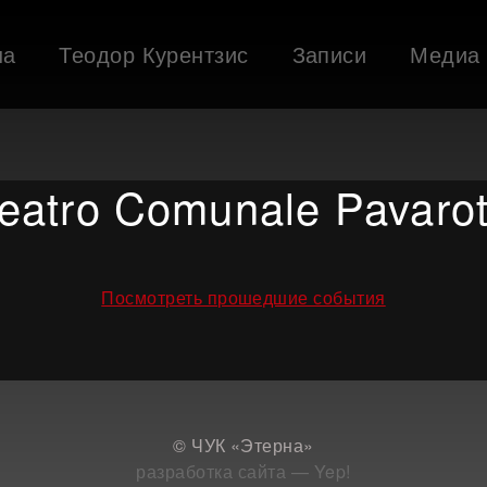
ша
Теодор Курентзис
Записи
Медиа
eatro Comunale Pavarot
Посмотреть прошедшие события
© ЧУК «Этерна»
разработка сайта — Yep!