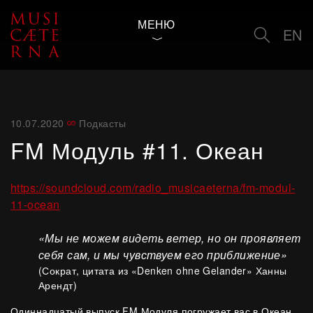
МЕНЮ
EN
10.07.2020
Подкасты
FM Модуль #11. Океан
https://soundcloud.com/radio_musicaeterna/fm-modul-
11-ocean
«Мы не можем видеть ветер, но он проявляет
себя сам, и мы чувствуем его приближение»
(Сократ, цитата из «Denken ohne Gelander» Ханны
Арендт)
Одиннадцатый выпуск FM Модуля погружает вас в Океан,