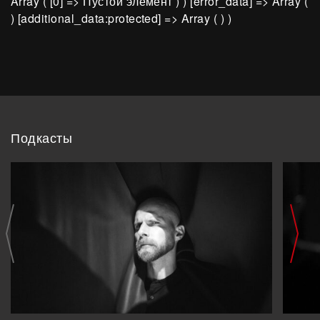
Array ( [0] => Пустой элемент ) ) [error_data] => Array (
) [additional_data:protected] => Array ( ) )
Подкасты