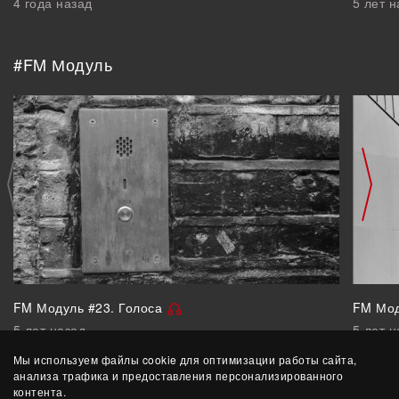
4 года назад
5 лет н
#FM Модуль
FM Модуль #23. Голоса
FM Мод
5 лет назад
5 лет н
Мы используем файлы cookie для оптимизации работы сайта,
анализа трафика и предоставления персонализированного
контента.