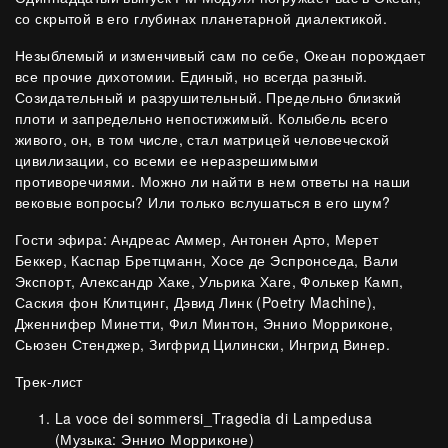
со скрытой в его глубинах планетарной диалектикой.
Незыблемый и изменчивый сам по себе, Океан порождает
все прочие дихотомии. Единый, но всегда разный.
Созидательный и разрушительный. Предельно близкий
плоти и запредельно непостижимый. Колыбель всего
живого, он, в том числе, стал матрицей человеческой
цивилизации, со всеми ее неразрешимыми
противоречиями. Можно ли найти в нем ответы на наши
вековые вопросы? Или только вслушаться в его шум?
Гости эфира: Андреас Аммер, Антонен Арто, Мерет
Беккер, Каспар Бретцманн, Хосе де Эспронседа, Вали
Экспорт, Александр Хаке, Ульрика Хаге, Фолькер Камп,
Саския фон Клитцинг, Дэвид Линк (Poetry Machine),
Дженнифер Минетти, Фил Минтон, Эннио Морриконе,
Сьюзен Стенджер, Зигфрид Цилински, Ингрид Винер.
Трек-лист
La voce dei sommersi_Tragedia di Lampedusa
(Музыка: Эннио Морриконе)