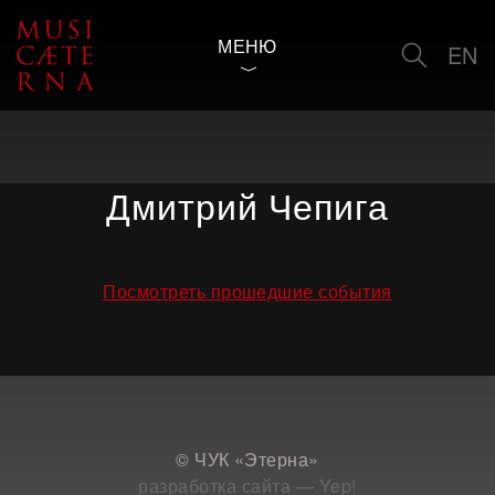
МЕНЮ
EN
Дмитрий Чепига
Посмотреть прошедшие события
© ЧУК «Этерна»
разработка сайта — Yep!