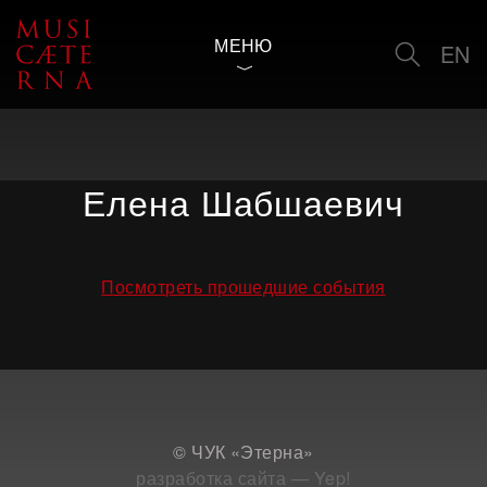
МЕНЮ
EN
Елена Шабшаевич
Посмотреть прошедшие события
© ЧУК «Этерна»
разработка сайта — Yep!