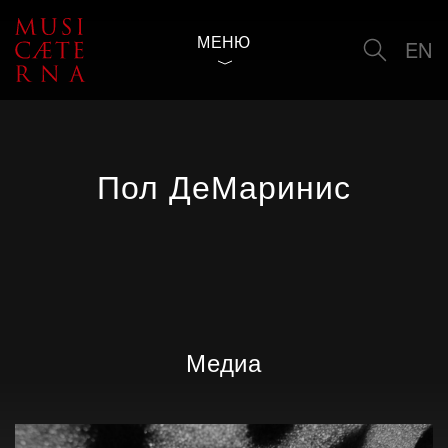
МЕНЮ
EN
Пол ДеМаринис
Медиа