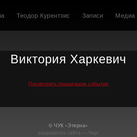
ша
Теодор Курентзис
Записи
Медиа
Виктория Харкевич
Посмотреть прошедшие события
© ЧУК «Этерна»
разработка сайта — Yep!