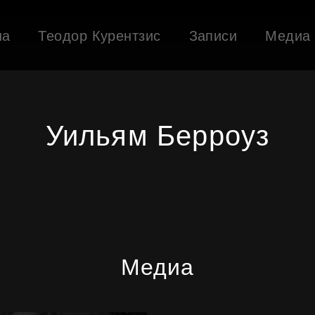
ша
Теодор Курентзис
Записи
Медиа
Уильям Берроуз
Медиа