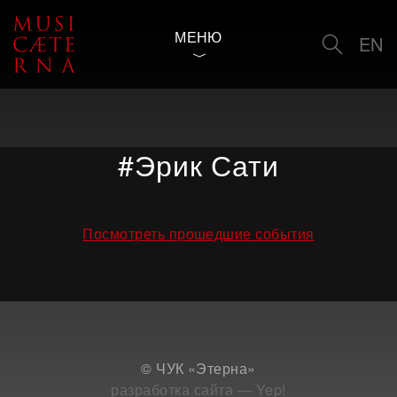
МЕНЮ
EN
#Эрик Сати
Посмотреть прошедшие события
© ЧУК «Этерна»
разработка сайта — Yep!