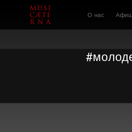
О нас
Афи
Поддержать
#молод