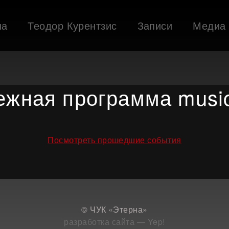
ша
Теодор Курентзис
Записи
Медиа
ежная программа music
Посмотреть прошедшие события
© ЧУК «Этерна»
разработка сайта — Yep!