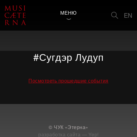
МЕНЮ
EN
#Сугдэр Лудуп
Посмотреть прошедшие события
© ЧУК «Этерна»
разработка сайта — Yep!