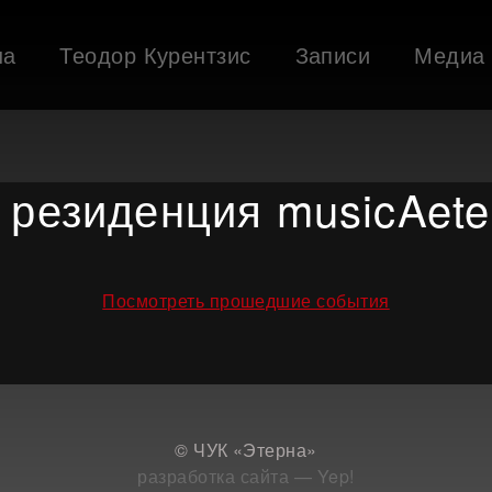
ша
Теодор Курентзис
Записи
Медиа
 резиденция musicAete
Посмотреть прошедшие события
© ЧУК «Этерна»
разработка сайта — Yep!