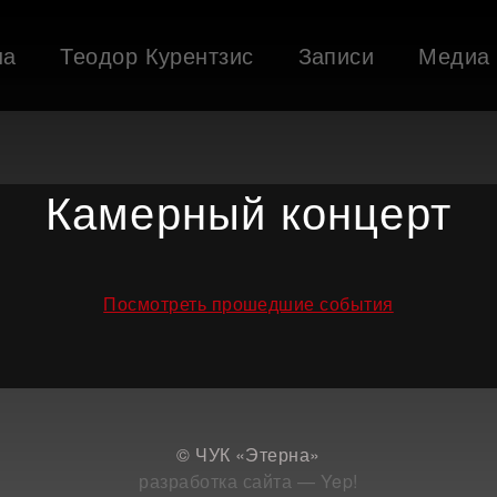
ша
Теодор Курентзис
Записи
Медиа
Камерный концерт
Посмотреть прошедшие события
© ЧУК «Этерна»
разработка сайта — Yep!