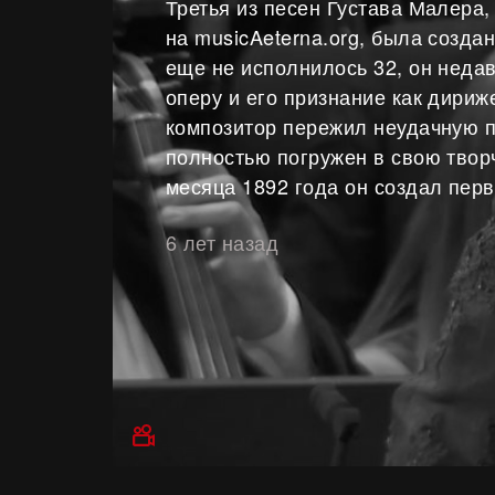
Третья из песен Густава Малера,
на musicAeterna.org, была созда
еще не исполнилось 32, он неда
оперу и его признание как дириж
композитор пережил неудачную 
полностью погружен в свою твор
месяца 1892 года он создал перв
6 лет назад