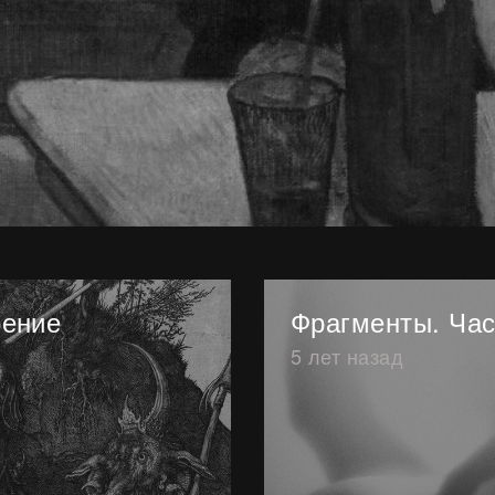
рение
Фрагменты. Час
5 лет назад