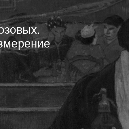
озовых.
змерение