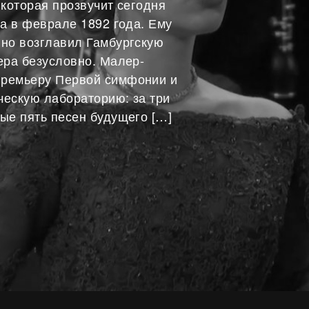
 которая прозвучит сегодня
на в феврале 1892 года. Ему
вно возглавил Гамбургскую
ера безусловно. Малер-
премьеру Первой симфонии и
ческую лабораторию: за три
ые пять песен будущего […]