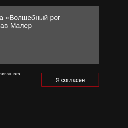
ла «Волшебный рог
тав Малер
ированного
Я согласен