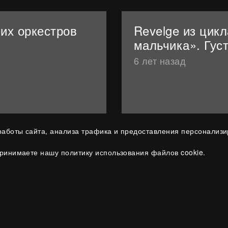
ших оркестров
Revelge из цик
мальчика». Гус
6 лет назад
аботы сайта, анализа трафика и предоставления персонализ
принимаете нашу политику использования файлов cookie.