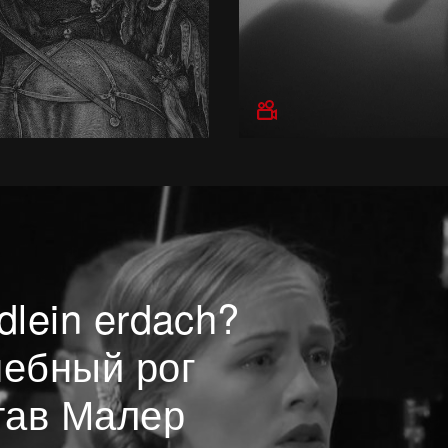
dlein erdach?
шебный рог
тав Малер