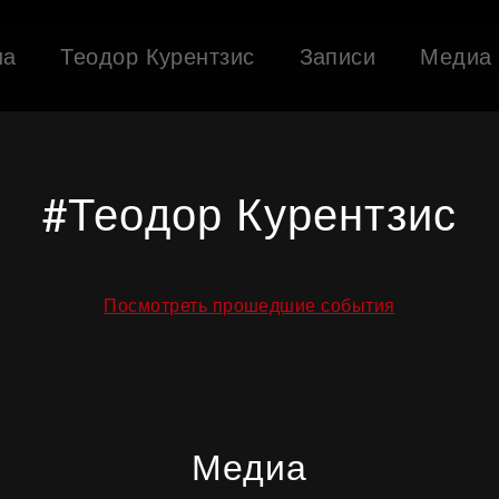
ша
Теодор Курентзис
Записи
Медиа
#Теодор Курентзис
Посмотреть прошедшие события
Медиа