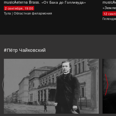
musicAeterna Brass. «От Баха до Голливуда»
musicA
«Земле
2 сентября, 19:00
Тула
|
Областная филармония
12 сент
Гелендж
#Пётр Чайковский