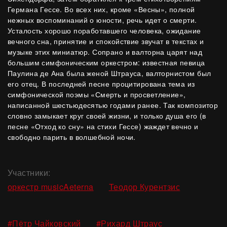
Германа Гессе. Во всех них, кроме «Весны», полной
нежных воспоминаний о юности, речь идет о смерти.
Усталость хорошо поработавшего человека, ожидание
вечного сна, принятие и спокойствие звучат в текстах и
музыке этих миниатюр. Сопрано и валторна царят над
большим симфоническим оркестром: известная певица
Паулина де Ана была женой Штрауса, валторнистом был
его отец. В последней песне процитирована тема из
симфонической поэмы «Смерть и просветление»,
написанной шестьюдесятью годами ранее. Так композитор
словно замыкает круг своей жизни, и только душа его (в
песне «Отход ко сну» на стихи Гессе) жаждет вечно и
свободно парить в волшебной ночи.
Участники:
,
оркестр musicAeterna
Теодор Курентзис
,
,
#Пётр Чайковский
#Рихард Штраус