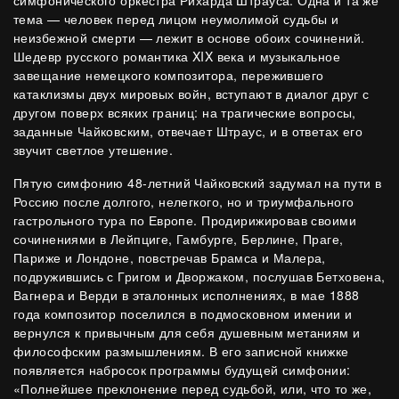
симфонического оркестра Рихарда Штрауса. Одна и та же
тема — человек перед лицом неумолимой судьбы и
неизбежной смерти — лежит в основе обоих сочинений.
Шедевр русского романтика XIX века и музыкальное
завещание немецкого композитора, пережившего
катаклизмы двух мировых войн, вступают в диалог друг с
другом поверх всяких границ: на трагические вопросы,
заданные Чайковским, отвечает Штраус, и в ответах его
звучит светлое утешение.
Пятую симфонию 48-летний Чайковский задумал на пути в
Россию после долгого, нелегкого, но и триумфального
гастрольного тура по Европе. Продирижировав своими
сочинениями в Лейпциге, Гамбурге, Берлине, Праге,
Париже и Лондоне, повстречав Брамса и Малера,
подружившись с Григом и Дворжаком, послушав Бетховена,
Вагнера и Верди в эталонных исполнениях, в мае 1888
года композитор поселился в подмосковном имении и
вернулся к привычным для себя душевным метаниям и
философским размышлениям. В его записной книжке
появляется набросок программы будущей симфонии:
«Полнейшее преклонение перед судьбой, или, что то же,