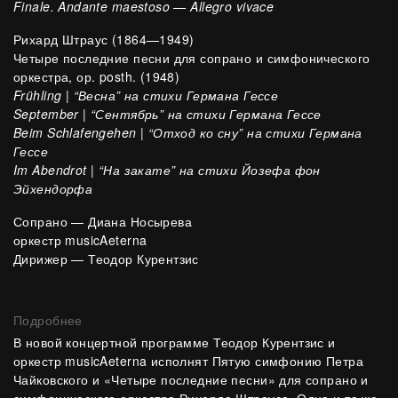
Finale. Andante maestoso — Allegro vivace
Рихард Штраус
(1864—1949)
Четыре последние песни для сопрано и симфонического
оркестра, ор. posth. (1948)
Frühling | “Весна” на стихи Германа Гессе
September | “Сентябрь” на стихи Германа Гессе
Beim Schlafengehen | “Отход ко сну” на стихи Германа
Гессе
Im Abendrot | “На закате” на стихи Йозефа фон
Эйхендорфа
Сопрано — Диана Носырева
оркестр musicAeterna
Дирижер — Теодор Курентзис
Подробнее
В новой концертной программе Теодор Курентзис и
оркестр musicAeterna исполнят Пятую симфонию Петра
Чайковского и «Четыре последние песни» для сопрано и