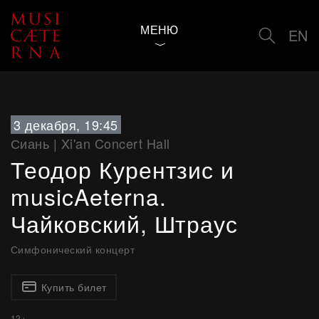
МЕНЮ
EN
3 декабря, 19:45
Сиань
|
Xi'an Concert Hall
Теодор Курентзис и
musicAeterna.
Чайковский, Штраус
Симфонический концерт
Купить билет
12+