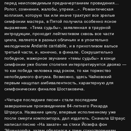
перед неисповедимым предначертанием провидения…
Ропот, сомнения, жалобы, упреки…». Романтическая
коллизия, которую так или иначе трактуют все зрелые
симфонии мастера, в Пятой получила особенно ясное
выражение. «Тема судьбы», заявленная в траурной
интродукции, проходит лейтмотивом сквозь все части
цикла, является в разных обличьях и в упоительно
мелодичном Andante cantabile, и в прихотливом вальсе
третьей части, и, конечно, в финале. Сокрушительно
победное, мажорное звучание «темы судьбы» в конце
симфонии уже более столетия интерпретируется двояко —
то как победа человека над роком, то как торжество
непобедимого фатума. Возможно, здесь Чайковский
первым нащупал амбивалентность, характерную для
симфонических финалов Шостаковича.
«Четыре последние песни» стали последним
завершенным произведением 84-летнего Рихарда
Штрауса. Название циклу, впервые исполненному уже
после смерти композитора, дал издатель. Сначала Штраус
написал песню «На закате» на стихи Йозефа фон
Эйхендорфа, затем обратился к трем стихотворениям