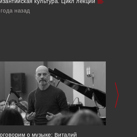
изантийская культура. Цикл лекций
Византи
пение: 
 года назад
4 года 
оговорим о музыке: Виталий
FM Моду