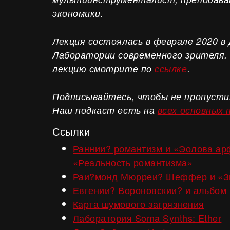
экономики.
Лекция состоялась в феврале 2020 в
Лаборатории современного зрителя.
лекцию смотрите по
ссылке
.
Подписывайтесь, чтобы не пропусти
Наш подкаст есть на
всех основных
Ссылки
Раннии? романтизм и «Эолова ар
«Реальность романтизма»
Раи?монд Мюрреи? Шеффер и «З
Евгении? Вороновскии? и альбом 
Карта шумового загрязнения
Лаборатория Soma Synths: Ether