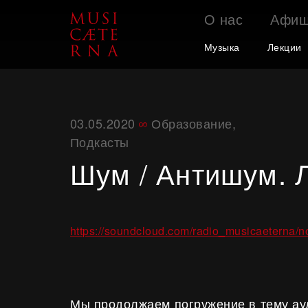
О нас
Афи
Поддержать
Музыка
Лекции
03.05.2020
Образование
,
Подкасты
Шум / Антишум. 
https://soundcloud.com/radio_musicaeterna/n
Мы продолжаем погружение в тему ау