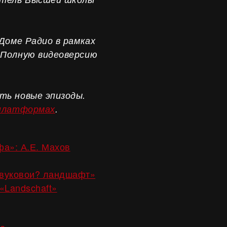
 Доме Радио в рамках
 Полную видеоверсию
ть новые эпизоды.
 платформах
.
фа»: А.Е. Махов
вуковои? ландшафт»
«Landschaft»