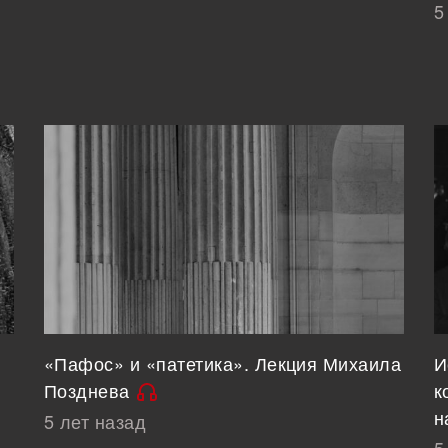
5
«Пафос» и «патетика». Лекция Михаила
И
з
Позднева
к
н
5 лет назад