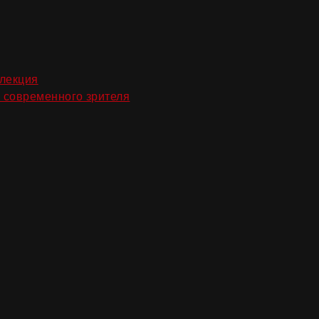
m
,
лекция
,
 современного зрителя