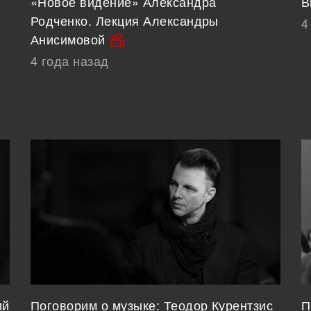
«Новое ви́дение» Александра
В
Родченко. Лекция Александры
4
Анисимовой
4 года назад
ий
Поговорим о музыке: Теодор Курентзис
П