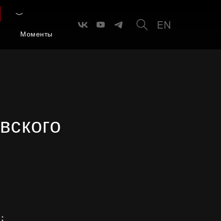
EN
ю
Моменты
вского
: