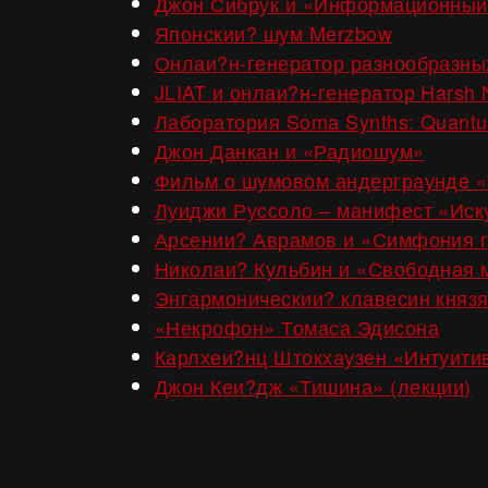
Джон Сибрук и «Информационныи
Японскии? шум Merzbow
Онлаи?н-генератор разнообразны
JLIAT и онлаи?н-генератор Harsh 
Лаборатория Soma Synths: Quant
Джон Данкан и «Радиошум»
Фильм о шумовом андерграунде «
Луиджи Руссоло –
манифест «Иск
Арсении? Аврамов и «Симфония г
Николаи? Кульбин и «Свободная 
Энгармоническии? клавесин князя
«Некрофон» Томаса Эдисона
Карлхеи?нц Штокхаузен «Интуити
Джон Кеи?дж «Тишина» (лекции)