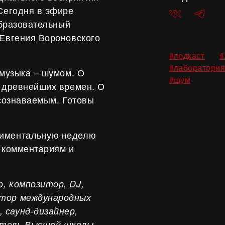
 Сегодня в эфире
ВКонтакте
Telegra
образовательный
 Евгения Вороновского
,
#подкаст
#
#лаборатория
 музыка – шумом. О
#шум
с древнейших времен. О
осознаваемым. Готовы
риментальную неделю
м комментариям и
, композитор, DJ,
атор международных
 саунд-дизайнер,
атель Высшей школы