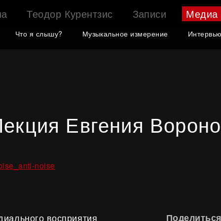
ша
Теодор Курентзис
Записи
Медиа
Что я слышу?
Музыкальное измерение
Интервь
Лекция Евгения Вороно
oise_anti-noise
диального восприятия
Поделиться