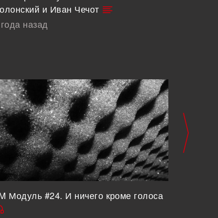
олонский и Иван Чечот
FM Einh
 года назад
4 года 
M Модуль #24. И ничего кроме голоса
FM Моду
5 лет н