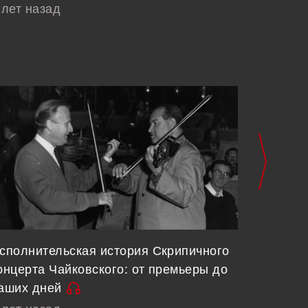
 лет назад
сполнительская история Скрипичного
О поним
онцерта Чайковского: от премьеры до
традици
аших дней
Копейк