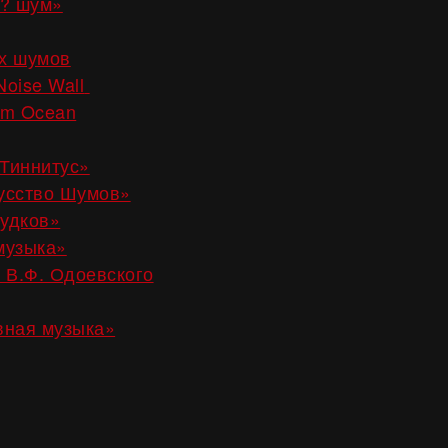
? шум»
х шумов
Noise Wall
um Ocean
Тиннитус»
усство Шумов»
удков»
музыка»
 В.Ф. Одоевского
вная музыка»