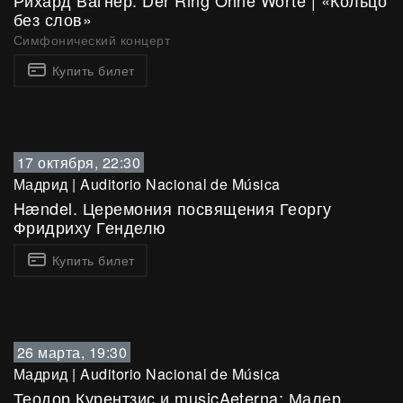
Рихард Вагнер: Der Ring Ohne Worte | «Кольцо
без слов»
Симфонический концерт
Купить билет
17 октября, 22:30
Мадрид
|
Auditorio Nacional de Música
Hændel. Церемония посвящения Георгу
Фридриху Генделю
Купить билет
26 марта, 19:30
Мадрид
|
Auditorio Nacional de Música
Теодор Курентзис и musicAeterna: Малер.