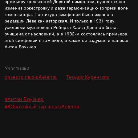
премьеру трех частей Девятой симфонии, существенно
изменив оркестровку и даже гармонизацию вопреки воле
композитора. Партитура симфонии была издана в
редакции Лёве как авторская. И только в 1931 году
усилиями музыковеда Роберта Хааса Девятая была
очищена от наслоений, а в 1932-м состоялась премьера
этой симфонии в том виде, в каком ее задумал и написал
Антон Брукнер.
Участники:
,
оркестр musicAeterna
Теодор Курентзис
,
#Антон Брукнер
#Юбилейный тур musicAeterna