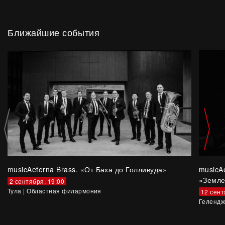
Ближайшие события
musicAeterna Brass. «От Баха до Голливуда»
musicA
«Земле
2 сентября, 19:00
Тула
|
Областная филармония
12 сент
Гелендж