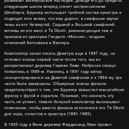
развивает вагнеровское наследие, доводя его до предела:
следующим шагом вперед станет экспрессионизм
Шёнберга. Брукнер использует тройной состав оркестра и
подводит итог всему, что ему дорого: в симфонии звучат
темы из его Четвертой, Седьмой и Восьмой симфоний,
мотивы из его месс и Te Deum, реминисценции тем и
приемов из оратории Генделя «Мессия», поздних
сочинений Бетховена и Вагнера.
Композитор начал писать Девятую еще в 1887 году, но
отложил эскизы первой части после того, как их
раскритиковал дирижер Герман Леви. Наброски скерцо
появились в 1889-м. Наконец, в 1891 году автор
сконцентрировался на Девятой симфонии и к 1894-му три
части были завершены. Обширные эскизы финала
свидетельствуют о том, что Брукнер замыслил масштабную
фреску с фугой и хоралом. Понимая, что окончить эту
часть не успеет, тяжело больной композитор высказывал
пожелание, чтобы вместо финала исполнялся его Te Deum
для хора, солистов и оркестра (1881-1883).
В 1903 году в Вене дирижер Фердинанд Лёве провел