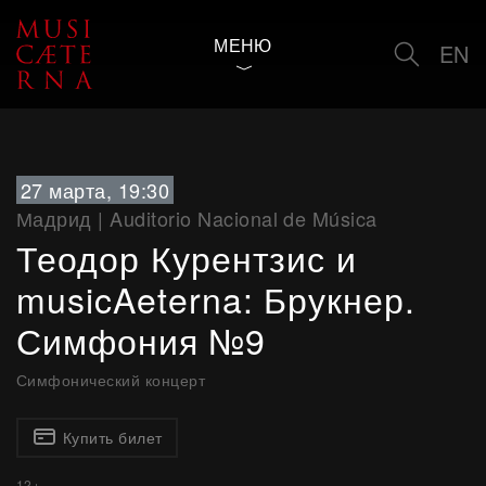
МЕНЮ
EN
27 марта, 19:30
Мадрид
|
Auditorio Nacional de Música
Теодор Курентзис и
musicAeterna: Брукнер.
Симфония №9
Симфонический концерт
Купить билет
12+