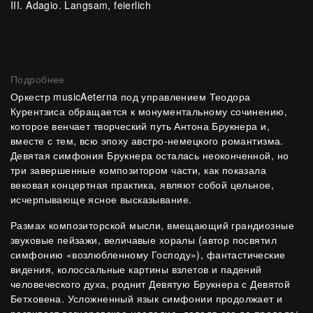
III. Adagio. Langsam, feierlich
Подробнее
Оркестр musicAeterna под управлением Теодора
Курентзиса обращается к монументальному сочинению,
которое венчает творческий путь Антона Брукнера и,
вместе с тем, всю эпоху австро-немецкого романтизма.
Девятая симфония Брукнера осталась неоконченной, но
три завершенные композитором части, как показала
вековая концертная практика, являют собой цельное,
исчерпывающе ясное высказывание.
Размах композиторской мысли, вмещающий грандиозные
звуковые пейзажи, величавые хоралы (автор посвятил
симфонию «возлюбленному Господу»), фантастические
видения, колоссальные картины взлетов и падений
человеческого духа, роднит Девятую Брукнера с Девятой
Бетховена. Усложненный язык симфонии продолжает и