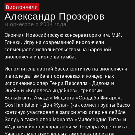
Виолончели
Александр Прозоров
В оркестре с 2004 года
Окончил Новосибирскую консерваторию им. М.И.
Глинки. Игру на современной виолончели
совмещает с исполнительством на барочной
виолончели и виоле да гамба.
Исполнитель партий бассо континуо на виолончели
и виоле да гамба в постановках и концертных
исполнениях опер Генри Перселла «Дидона и
Эней» и «Королева индейцев», трилогии
Вольфганга Амадея Моцарта «Свадьба Фигаро»,
Cosi fan tutte и «Дон Жуан» (как солист группы бассо
континуо участвовал в записи этих опер на лейбле
Sony), а также опер Моцарта «Милосердие Тита» и
«Идоменей» под управлением Теодора Курентзиса.
Участник многочисленных камерных проектов