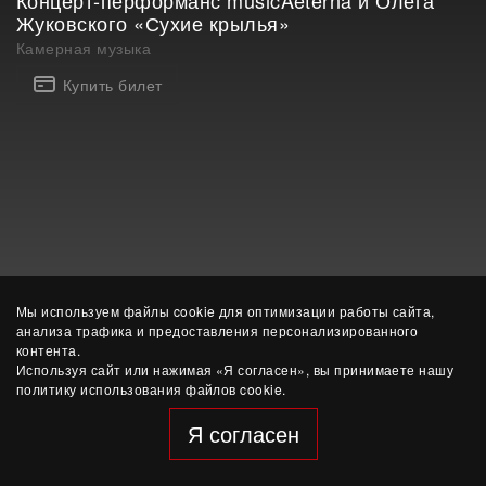
Концерт-перформанс musicAeterna и Олега
Жуковского «Сухие крылья»
Камерная музыка
Купить билет
Мы используем файлы cookie для оптимизации работы сайта,
© ЧУК «Этерна»
анализа трафика и предоставления персонализированного
разработка сайта — Yep!
контента.
Используя сайт или нажимая «Я согласен», вы принимаете нашу
политику использования файлов cookie.
Я согласен