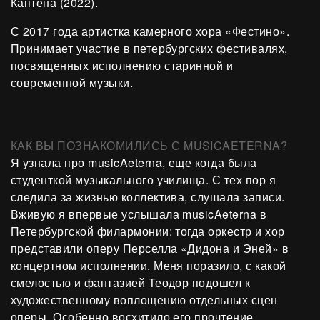
Каптена (2022).
С 2017 года артистка камерного хора «Фестино».
Принимает участие в петербургских фестивалях,
посвященных исполнению старинной и
современной музыки.
КАК ВЫ ПОЗНАКОМИЛИСЬ С MUSICAETERNA?
Я узнала про musicAeterna, еще когда была
студенткой музыкального училища. С тех пор я
следила за жизнью коллектива, слушала записи.
Вживую я впервые услышала musicAeterna в
Петербургской филармонии: тогда оркестр и хор
представили оперу Перселла «Дидона и Эней» в
концертном исполнении. Меня поразило, с какой
смелостью и фантазией Теодор подошел к
художественному воплощению отдельных сцен
оперы. Особенно восхитило его прочтение