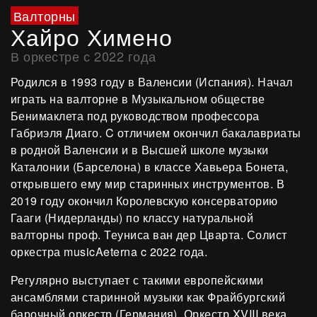
Валторны
Хайро Химено
В оркестре с 2022 года
Родился в 1993 году в Валенсии (Испания). Начал
играть на валторне в Музыкальном обществе
Бенимаклета под руководством профессора
Габриэля Диаго. C отличием окончил бакалавриаты
в родной Валенсии и в Высшей школе музыки
Каталонии (Барселона) в классе Хавьера Бонета,
открывшего ему мир старинных инструментов. В
2019 году окончил Королевскую консерваторию
Гааги (Нидерланды) по классу натуральной
валторны проф. Теуниса ван дер Цварта. Солист
оркестра musicAeterna c 2022 года.
Регулярно выступает с такими европейскими
ансамблями старинной музыки как Фрайбургский
барочный оркестр (Германия), Оркестр XVIII века