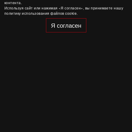
контента.
Используя сайт или нажимая «Я согласен», вы принимаете нашу
политику использования файлов cookie.
Я согласен
1 октября, 20:00
Санкт-Петербург
|
Дом Радио
Songbook Алексея Ретинского
Камерный концерт
Купить билет
17 июня, 20:00
Санкт-Петербург
|
Дом Радио
Город как звук. Концерт уличных музыкантов
Концерт-перформанс
Регистрация закрыта