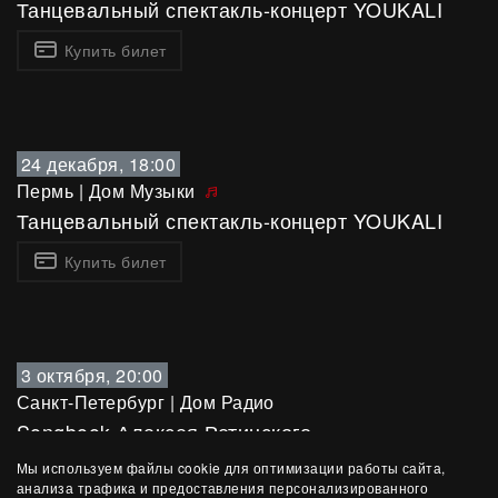
Танцевальный спектакль-концерт YOUKALI
Купить билет
24 декабря, 18:00
Пермь
|
Дом Музыки
Танцевальный спектакль-концерт YOUKALI
Купить билет
3 октября, 20:00
Санкт-Петербург
|
Дом Радио
Songbook Алексея Ретинского
Камерный концерт
Мы используем файлы cookie для оптимизации работы сайта,
анализа трафика и предоставления персонализированного
Купить билет