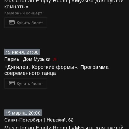
Music for an Empty Room | «Музыка для пустой
комнаты»
Камерный концерт
Купить билет
13 июня, 21:00
Пермь
|
Дом Музыки
«Дягилев. Короткие формы». Программа
современного танца
Купить билет
15 марта, 20:00
Санкт-Петербург
|
Невский, 62
Music for an Empty Room | «Музыка для пустой