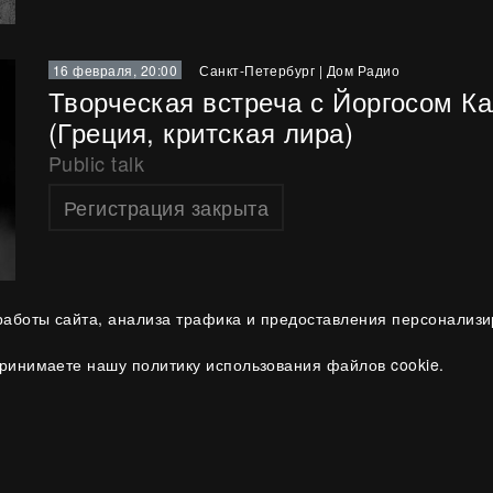
16 февраля, 20:00
Санкт-Петербург
|
Дом Радио
Творческая встреча с Йоргосом К
(Греция, критская лира)
Public talk
Регистрация закрыта
аботы сайта, анализа трафика и предоставления персонализ
16 февраля
—
25 февраля
Санкт-Петербург
|
Дом Радио
принимаете нашу политику использования файлов cookie.
Йоргос Калудис (Греция). Цикл ко
Абонемент.
Камерная музыка