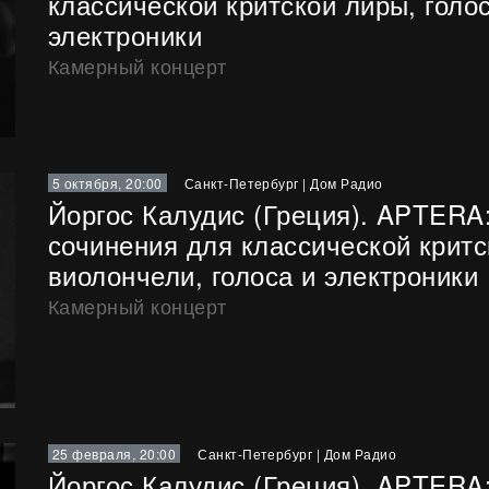
классической критской лиры, голо
электроники
Камерный концерт
5 октября, 20:00
Санкт-Петербург
|
Дом Радио
Йоргос Калудис (Греция). APTERA:
сочинения для классической критс
виолончели, голоса и электроники
Камерный концерт
25 февраля, 20:00
Санкт-Петербург
|
Дом Радио
Йоргос Калудис (Греция). APTERA: