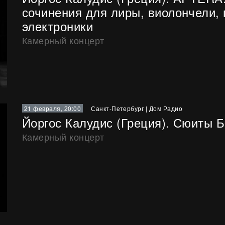
сочинения для лиры, виолончели, 
электроники
Камерный концерт
21 февраля, 20:00
Санкт-Петербург
|
Дом Радио
Йоргос Калудис (Греция). Сюиты Ба
Камерный концерт