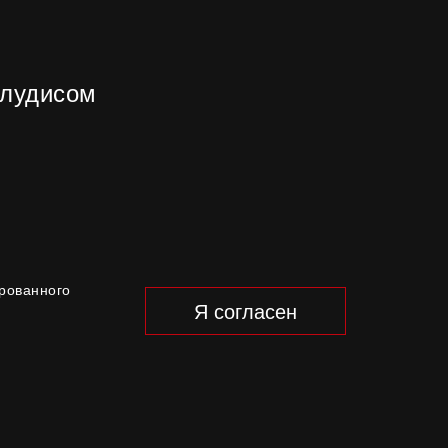
алудисом
ированного
Я согласен
нцертов.