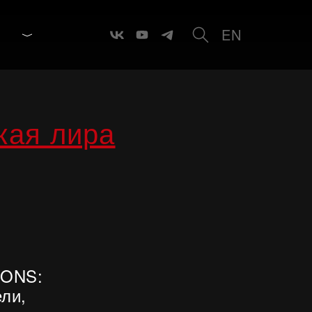
EN
кая лира
IONS:
ли,