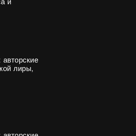
са и
 авторские
кой лиры,
 авторские