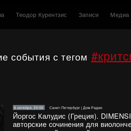
ша
Теодор Курентзис
Записи
Медиа
#критс
е события с тегом
6 октября, 20:00
Санкт-Петербург
|
Дом Радио
Йоргос Калудис (Греция). DIMENS
авторские сочинения для виолонче