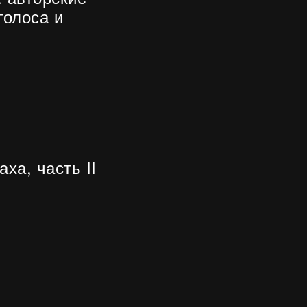
голоса и
ха, часть II