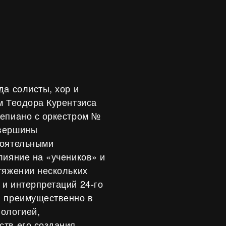
да солисты, хор и
м Теодора Курентзиса
тепиано с оркестром №
 вершины
тоятельными
лияние на «учеников» и
тяжении нескольких
и интерпретаций 24-го
я преимущественно в
фологией,
тв его создания,