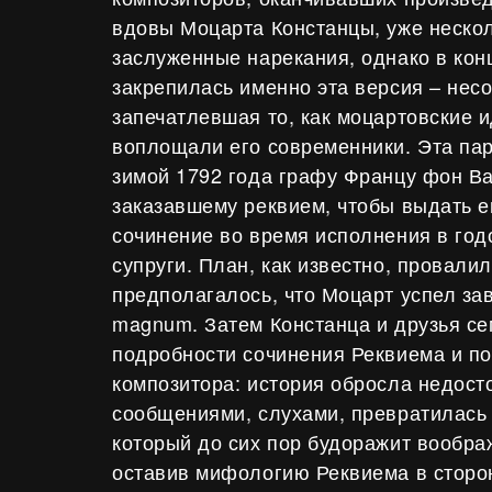
вдовы Моцарта Констанцы, уже неско
заслуженные нарекания, однако в кон
закрепилась именно эта версия – нес
запечатлевшая то, как моцартовские 
воплощали его современники. Эта пар
зимой 1792 года графу Францу фон Ва
заказавшему реквием, чтобы выдать е
сочинение во время исполнения в го
супруги. План, как известно, провали
предполагалось, что Моцарт успел за
magnum. Затем Констанца и друзья се
подробности сочинения Реквиема и п
композитора: история обросла недос
сообщениями, слухами, превратилась
который до сих пор будоражит вообра
оставив мифологию Реквиема в сторо