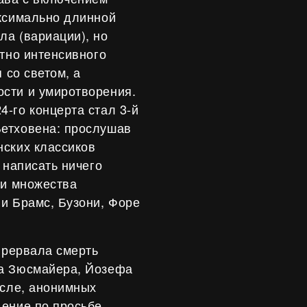
аксимально длинной
а (вариации), но
ятно интенсивного
 со светом, а
сти и умиротворения.
-го концерта стал 3-й
етховена: прослушав
нских классиков
 написать ничего
ди множества
и Брамс, Бузони, Форе
прервала смерть
ра Зюсмайера, Йозефа
исле, анонимных
дение по просьбе