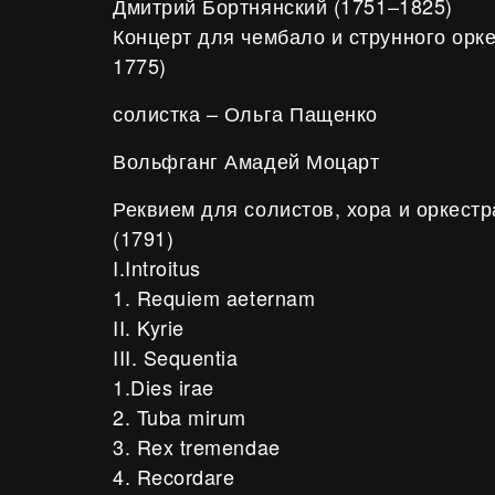
Дмитрий Бортнянский
(1751–1825)
Концерт для чембало и струнного орке
1775)
солистка – Ольга Пащенко
Вольфганг Амадей Моцарт
Реквием для солистов, хора и оркестр
(1791)
I.Introitus
1. Requiem aeternam
II. Kyrie
III. Sequentia
1.Dies irae
2. Tuba mirum
3. Rex tremendae
4. Recordare