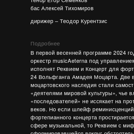
бас Алексей Тихомиров
дирижер – Теодор Курентзис
Подробнее
В первой весенней программе 2024 го
оркестр musicAeterna под управление
исполнят Реквием и Концерт для фор
24 Вольфганга Амадея Моцарта. Две
моцартовского наследия стали самос
«деятелями мировой культуры», чье в
«последователей» не иссякает на про
веков. Но если шлейф реминисценций 
фортепианного концерта простираетс
сфере музыкальной, то Реквием с ми
сформировавшейся вокруг обстоятельс