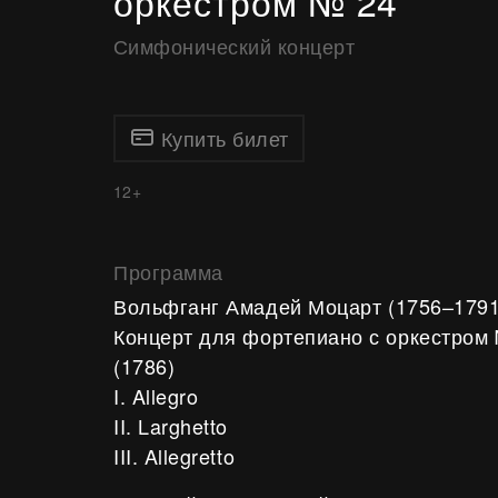
оркестром № 24
Симфонический концерт
Купить билет
12+
Программа
Вольфганг Амадей Моцарт
(1756–1791
Концерт для фортепиано с оркестром 
(1786)
I. Allegro
II. Larghetto
III. Allegretto