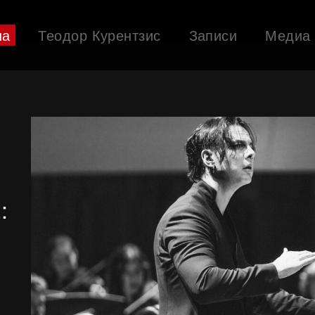
ша
Теодор Курентзис
Записи
Медиа
: