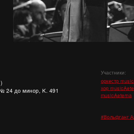
Участники:
оркестр music
)
хор musicAete
№ 24 до минор, K. 491
musicAeterna
#Вольфганг А