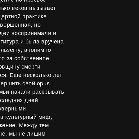
лько веков вызывает
цертной практике
овершенная, но
идеи воспринимали и
титура и была вручена
льзеггу, анонимно
го за собственное
довщину смерти
лся. Еще несколько лет
вершить свой opus
мьи начали раскрывать
оследних дней
товерными
 в культурный миф,
жение. Между тем,
не, мы не лишим