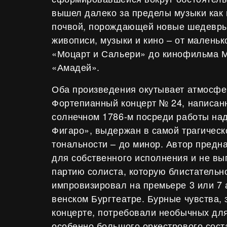
вышел далеко за пределы музыки как 
почвой, порождающей новые шедевры
живописи, музыки и кино – от малень
«Моцарт и Сальери» до кинофильма
«Амадей».
Оба произведения окутывает атмосфе
Фортепианный концерт № 24, написан
солнечном 1786-м посреди работы на
Фигаро», выдержан в самой трагическ
тональности – до минор. Автор предн
для собственного исполнения и не в
партию солиста, которую блистательно
импровизировал на премьере 3 или 7 
венском Бургтеатре. Бурные чувства,
концерте, потребовали необычных для
особенно большого оркестрового сост