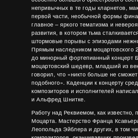
непривычных в те годы кларнетов, м
первой части, необычной формы финал
главное – яркого тематизма и неверо
развития, в котором тьма сталкивается
штормовые порывы с эпизодами нежно
Прямым наследником моцартовского 24
до минорный фортепианный концерт Б
моцартовский шедевр, младший из ве
говорил, что «никто больше не сможет
подобного». Каденции к концерту сре
композиторов и исполнителей написал
и Альфред Шнитке.
Работу над Реквиемом, как известно, 
Моцарта. Мастерство Франца Ксавье
Леопольда Эйблера и других, в том ч
композиторов, оканчивавших произве