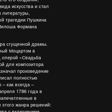
вида искусства и стал
 литературы,
кой трагедии Пушкина
 Милоша Формана
ра сгущенной драмы.
ный Моцартом в
д оперой «Свадьба
ой для композитора
азначал произведение
ыписал полностью
 – как всегда –
апреля 1786 года в
 запечатленные в
 этого жанра решений:
ава с включением