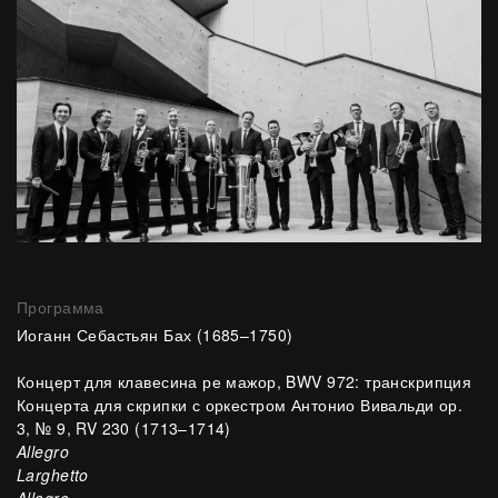
Программа
Иоганн Себастьян Бах (1685–1750)
Концерт для клавесина ре мажор, BWV 972: транскрипция
Концерта для скрипки с оркестром Антонио Вивальди ор.
3, № 9, RV 230 (1713–1714)
Allegro
Larghetto