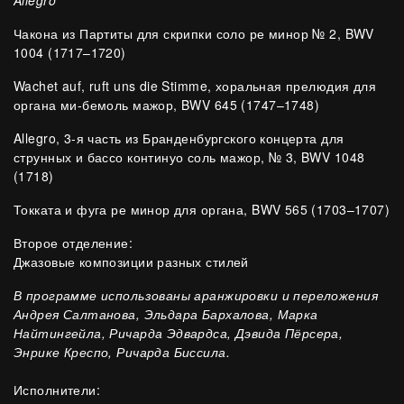
Allegro
Чакона из Партиты для скрипки соло ре минор № 2, BWV
1004 (1717–1720)
Wachet auf, ruft uns die Stimme, хоральная прелюдия для
органа ми-бемоль мажор, BWV 645 (1747–1748)
Allegro, 3-я часть из Бранденбургского концерта для
струнных и бассо континуо соль мажор, № 3, BWV 1048
(1718)
Токката и фуга ре минор для органа, BWV 565 (1703–1707)
Второе отделение:
Джазовые композиции разных стилей
В программе использованы аранжировки и переложения
Андрея Салтанова, Эльдара Бархалова, Марка
Найтингейла, Ричарда Эдвардса, Дэвида Пёрсера,
Энрике Креспо, Ричарда Биссила.
Исполнители: