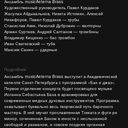
Ансамбль musicAeterna Brass
Художественный руководитель Павел Курдаков
Жасулан Абдыкалыков, Никита Истомин, Алексей
Никифоров, Павел Курдаков — трубы
Станислав Авик, Николай Дубровин — валторны
Арман Суртаев, Андрей Салтанов — тромбоны
Владимир Кищенко — бас-тромбон
Иван Сватковский — туба
Максим Санин — ударные
Подробнее
Ансамбль musicAeterna Brass выступит в Академической
капелле Санкт-Петербурга с программой «Бах и джаз».
Первое отделение концерта будет посвящено музыке
Иоганна Себастьяна Баха в аранжировках для
современных медных духовых инструментов. Программа
охватывает буквально весь творческий путь барочного
мастера. В ней звучат
прославленная Токката и фуги ре
минор, сочиненная Бахом в юности с неслыханной
свободой и размахом, и совсем
поздняя органная