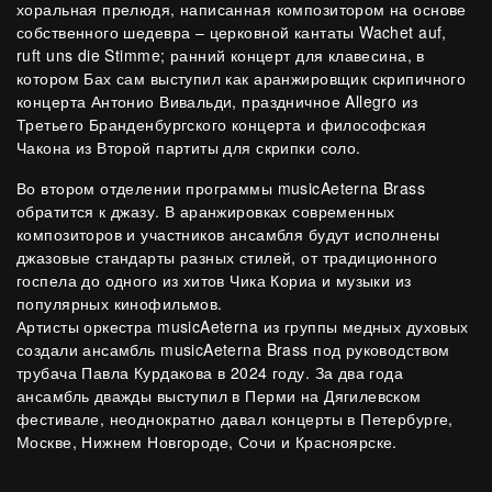
хоральная прелюдя, написанная композитором на основе
собственного шедевра – церковной кантаты
Wachet auf,
ruft uns die Stimme;
ранний концерт для клавесина, в
котором Бах сам выступил как аранжировщик скрипичного
концерта Антонио Вивальди,
праздничное Allegro из
Третьего Бранденбургского концерта и философская
Чакона из Второй партиты для скрипки соло.
Во втором отделении программы musicAeterna Brass
обратится к джазу. В аранжировках современных
композиторов и участников ансамбля будут исполнены
джазовые стандарты разных стилей, от традиционного
госпела до одного из хитов Чика Кориа и музыки из
популярных кинофильмов.
Артисты оркестра musicAeterna из группы медных духовых
создали ансамбль musicAeterna Brass под руководством
трубача Павла Курдакова в 2024 году. За два года
ансамбль дважды выступил в Перми на Дягилевском
фестивале, неоднократно давал концерты в Петербурге,
Москве, Нижнем Новгороде, Сочи и Красноярске.