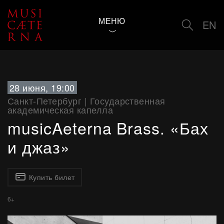
МЕНЮ
EN
28 июня, 19:00
Санкт-Петербург
|
Государственная
академическая капелла
musicAeterna Brass. «Бах
и джаз»
Купить билет
6+