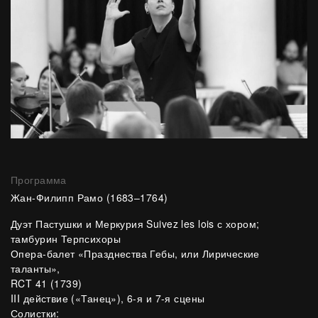
Программа
Жан-Филипп Рамо
(1683–1764)
Дуэт Пастушки и Меркурия Suivez les lois с хором;
тамбурин Терпсихоры
Опера-балет «Празднества Гебы, или Лирические
таланты»,
RCT 41 (1739)
III действие («Танец»), 6-я и 7-я сцены
Солистки: