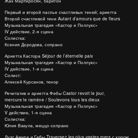
Жак Мартиросян, баритон
Первый и второй паспье счастливых теней; ариетта
Второй счастливой тени Autant d’amours que de fleurs
Музыкальная трагедия «Кастор и Поллукс»
IV действие, 2-я сцена
Солистка:
Ксения Дородова, сопрано
Ариетта Кастора Séjour de l’éternelle paix
Музыкальная трагедия «Кастор и Поллукс»
IV действие, 1-я сцена
Солист:
Алексей Курсанов, тенор
Речитатив и ариетта Фебы Castor revoit le jour,
mercure le ramène / Soulevons tous les dieux
Музыкальная трагедия «Кастор и Поллукс»
V действие, 1-я сцена
Солистка:
Юлия Вакула, меццо-сопрано
Дуэт Амура и Гебы Traversez les plus vastes mers с хором