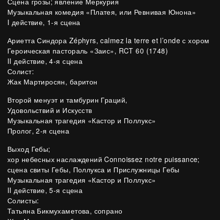
Сцена грозы; явление Меркурия
Музыкальная комедия «Платея, или Ревнивая Юнона»
I действие, 1-я сцена
Ариетта Синдора Zéphyrs, calmez la terre et l’onde с хором
Героическая пастораль «Заис», RCT 60 (1748)
II действие, 4-я сцена
Солист:
Жак Мартиросян, баритон
Второй менуэт и тамбурин Граций,
Удовольствий и Искусств
Музыкальная трагедия «Кастор и Поллукс»
Пролог, 2-я сцена
Выход Гебы;
хор небесных наслаждений Connoissez notre puissance;
сцена свиты Гебы, Поллукса и Прислужницы Гебы
Музыкальная трагедия «Кастор и Поллукс»
II действие, 5-я сцена
Солисты:
Татьяна Бикмухаметова, сопрано