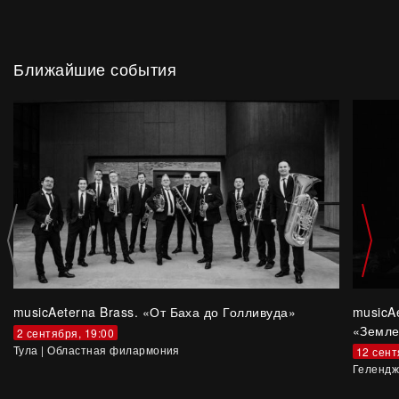
Ближайшие события
musicAeterna Brass. «От Баха до Голливуда»
musicA
«Земле
2 сентября, 19:00
Тула
|
Областная филармония
12 сент
Гелендж