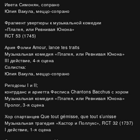
Ивета Симонян, сопрано
Юлия Вакула, меццо-сопрано
Фрагмент увертюры к музыкальной комедии
«Платея, или Ревнивая Юнона»
RCT 53 (1745)
Ария Фолии Amour, lance tes traits
Музыкальная комедия «Платея, или Ревнивая Юнона»
III действие, 4-я сцена
Солистка:
Юлия Вакула, меццо-сопрано
Ригодоны I и II;
контрданс и ариетта Фесписа Chantons Bacchus с хором
Музыкальная комедия «Платея, или Ревнивая Юнона»
Пролог, 3-я сцена
Хор спартанцев Que tout gémisse, que tout s’unisse
Музыкальная трагедия «Кастор и Поллукс», RCT 32 (1737)
I действие, 1-я сцена