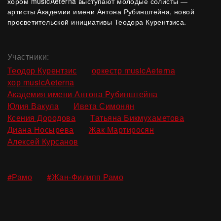
хором musicAeterna выступают молодые солисты —
артисты Академии имени Антона Рубинштейна, новой
просветительской инициативы Теодора Курентзиса.
Участники:
,
,
Теодор Курентзис
оркестр musicAeterna
,
хор musicAeterna
,
Академия имени Антона Рубинштейна
,
,
Юлия Вакула
Ивета Симонян
,
,
Ксения Дородова
Татьяна Бикмухаметова
,
,
Диана Носырева
Жак Мартиросян
Алексей Курсанов
,
#Рамо
#Жан-Филипп Рамо