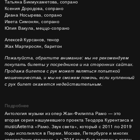
Татьяна Бикмухаметова, сопрано
Ксения Дородова, сопрано
Диана Носырева, сопрано
Ивета Симонян, сопрано
Юлия Вакула, меццо-сопрано
Алексей Курсанов, тенор
Жак Мартиросян, баритон
Пожалуйста, обратите внимание: мы не рекомендуем
покупать билеты у посредников и на сторонних сайтах.
Продажа билетов с рук может являться попыткой
мошенничества, и мы не сможем помочь, если купленный
с рук билет окажется недействительным.
Подробнее
Антология музыки из опер Жан-Филиппа Рамо — это
вторая серия нашумевшего проекта Теодора Курентзиса и
musicAeterna «Рамо. Звук света», который с 2011 по 2019
годы исполнялся в Перми, Москве, Петербурге и многих
европейских столицах, а в 2014 году был записан и издан