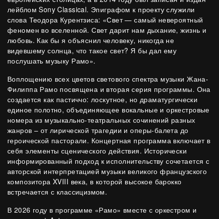
лейблом Sony Classical. Эпиграфом к проекту служили
слова Теодора Курентзиса: «Свет — самый невероятный
феномен во вселенной. Свет дарит нам дыхание, жизнь и
любовь. Как бы я объяснил человеку, никогда не
видевшему солнца, что такое свет? Я бы дал ему
послушать музыку Рамо».
Воплощению всех цветов светового спектра музыки Жана-
Филиппа Рамо посвящена и вторая серия программы. Она
создается как пастиччо: лоскутное, но драматургически
единое полотно, объединяющее вокальные и оркестровые
номера из музыкально-театральных сочинений разных
жанров – от лирической трагедии и оперы-балета до
героической пасторали. Концертная программа включает в
себя элементы сценического действия. Исторически
информированный подход к исполнительству сочетается с
авторской интерпретацией музыки великого французского
композитора XVIII века, в которой высокое барокко
встречается с классицизмом.
В 2026 году в программе «Рамо» вместе с оркестром и