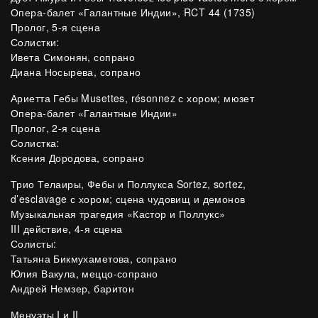
Опера-балет «Галантные Индии», RCT 44 (1735)
Пролог, 5-я сцена
Солистки:
Ивета Симонян, сопрано
Диана Носырева, сопрано
Ариетта Гебы Musettes, résonnez с хором; мюзет
Опера-балет «Галантные Индии»
Пролог, 2-я сцена
Солистка:
Ксения Дородова, сопрано
Трио Телаиры, Фебы и Поллукса Sortez, sortez,
d’esclavage с хором; сцена чудовищ и демонов
Музыкальная трагедия «Кастор и Поллукс»
III действие, 4-я сцена
Солисты:
Татьяна Бикмухаметова, сопрано
Юлия Вакула, меццо-сопрано
Андрей Немзер, баритон
Менуэты I и II