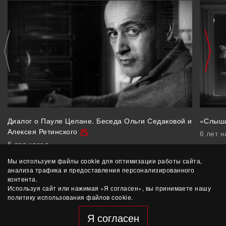
Диалог о Пауле Целане. Беседа Ольги Седаковой и
«Слыша
Алексея Ретинского
6 лет н
5 лет назад
Мы используем файлы cookie для оптимизации работы сайта,
анализа трафика и предоставления персонализированного
контента.
Используя сайт или нажимая «Я согласен», вы принимаете нашу
политику использования файлов cookie.
© ЧУК «Этерна»
Я согласен
разработка сайта — Yep!