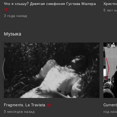
Что я слышу? Девятая симфония Густава Малера
Христо
5 лет н
3 года назад
Музыка
Fragments. La Traviata
Curren
5 месяцев назад
год на