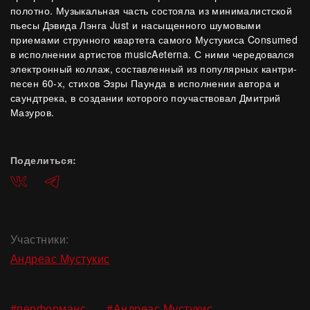
полотно. Музыкальная часть состояла из минималистской
пьесы Дэвида Лэнга Just и насыщенного шумовыми
приемами струнного квартета самого Мустукиса Consumed
в исполнении артистов musicAeterna. С ними чередовался
электронный коллаж, составленный из популярных кантри-
песен 60-х, стихов Эзры Паунда в исполнении автора и
саундтрека, в создании которого поучаствовал Дмитрий
Мазуров.
Поделиться:
ВКонтакте
Telegram
Участники:
Андреас Мустукис
,
,
#перформанс
#Андреас Мустукис