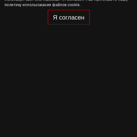
политику использования файлов cookie.
Я согласен
21 апреля, 19:30
Мадрид
|
Auditorio Nacional de Música
Моцарт: Симфонии №40 и №41
Симфонический концерт
Купить билет
18 апреля, 19:30
Нижний Новгород
|
Академический театр драмы им.
М.Горького
Моцарт: Симфонии №40 и №41
Симфонический концерт
Купить билет