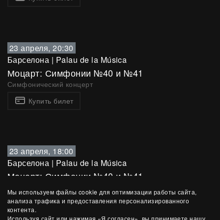
23 апреля, 20:30
Барселона
|
Palau de la Música
Моцарт: Симфонии №40 и №41
Симфонический концерт
Купить билет
23 апреля, 18:00
Барселона
|
Palau de la Música
Моцарт: Симфонии №40 и №41
Симфонический концерт
Мы используем файлы cookie для оптимизации работы сайта,
анализа трафика и предоставления персонализированного
Купить билет
контента.
Используя сайт или нажимая «Я согласен», вы принимаете нашу