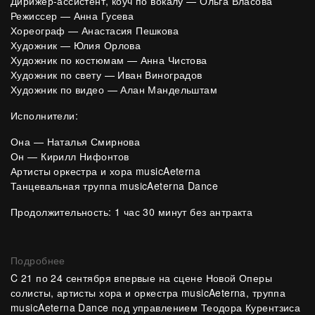
Дирижер-ассистент, коуч по вокалу — Ольга Власова
Режиссер — Анна Гусева
Хореограф — Анастасия Пешкова
Художник — Юлия Орлова
Художник по костюмам — Анна Чистова
Художник по свету — Иван Виноградов
Художник по видео — Алан Мандельштам
Исполнители:
Она — Наталья Смирнова
Он — Кирилл Нифонтов
Артисты оркестра и хора musicAeterna
Танцевальная труппа musicAeterna Dance
Продолжительность: 1 час 30 минут без антракта
Подробнее
C 21 по 24 сентября впервые на сцене Новой Оперы
солисты, артисты хора и оркестра musicAeterna, труппа
musicAeterna Dance под управлением Теодора Курентзиса