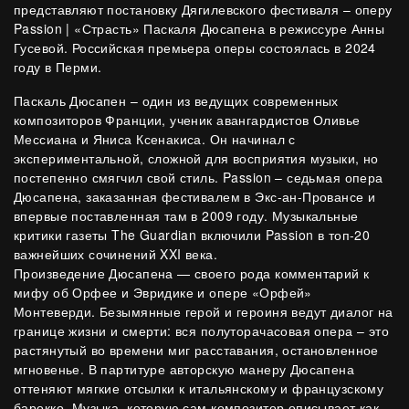
представляют постановку Дягилевского фестиваля – оперу
Passion | «Страсть» Паскаля Дюсапена в режиссуре Анны
Гусевой. Российская премьера оперы состоялась в 2024
году в Перми.
Паскаль Дюсапен – один из ведущих современных
композиторов Франции, ученик авангардистов Оливье
Мессиана и Яниса Ксенакиса. Он начинал с
экспериментальной, сложной для восприятия музыки, но
постепенно смягчил свой стиль. Passion – седьмая опера
Дюсапена, заказанная фестивалем в Экс-ан-Провансе и
впервые поставленная там в 2009 году. Музыкальные
критики газеты The Guardian включили Passion в топ-20
важнейших сочинений XXI века.
Произведение Дюсапена — своего рода комментарий к
мифу об Орфее и Эвридике и опере «Орфей»
Монтеверди. Безымянные герой и героиня ведут диалог на
границе жизни и смерти: вся полуторачасовая опера – это
растянутый во времени миг расставания, остановленное
мгновенье. В партитуре авторскую манеру Дюсапена
оттеняют мягкие отсылки к итальянскому и французскому
барокко. Музыка, которую сам композитор описывает как