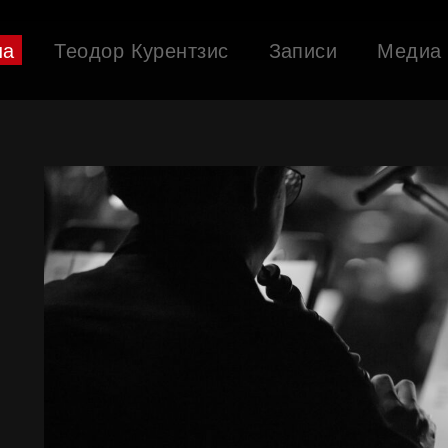
ша
Теодор Курентзис
Записи
Медиа
л