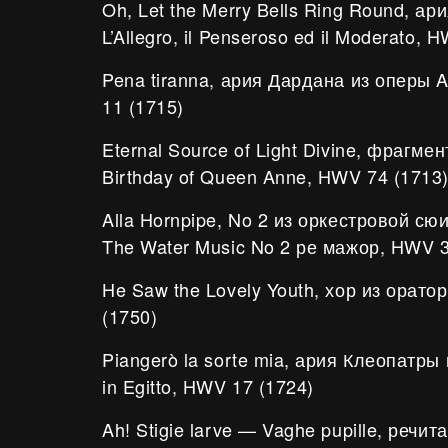
Oh, Let the Merry Bells Ring Round, ар
L’Allegro, il Penseroso ed il Moderato, 
Pena tiranna, ария Дардана из оперы 
11 (1715)
Eternal Source of Light Divine, фрагмен
Birthday of Queen Anne, HWV 74 (1713
Alla Hornpipe, No 2 из оркестровой сю
The Water Music No 2 ре мажор, HWV 
He Saw the Lovely Youth, хор из орат
(1750)
Piangerò la sorte mia, ария Клеопатры
in Egitto, HWV 17 (1724)
Ah! Stigie larve — Vaghe pupille, речи