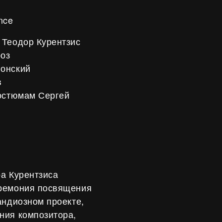
nce
 Теодор Курентзис
роз
лонский
в
костюмам Сергей
а Курентзиса
еремония посвящения
андиозном проекте,
ния композитора,