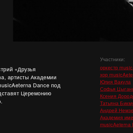
Участники:
оркестр music
стрий «Друзья
хор musicAete
na, артисты Академии
Юлия Вакула
usicAeterna Dance под
Софья Цыган
едставят Церемонию
Ксения Дород
.
Татьяна Бикм
Андрей Немз
Академия име
musicAeterna