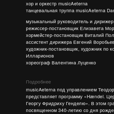
хор и оркестр musicAeterna
танцевальная труппа musicAeterna Da
музыкальный руководитель и дирижер
режиссер-постановщик Елизавета Мо
хормейстер-постановщик Виталий По
ассистент дирижера Евгений Воробье
художник-постановщик, художник по 
Илларионов
хореограф Валентина Луценко
Подробнее
musicAeterna под управлением Теодор
представляет программу «Hændel. Ц
Георгу Фридриху Генделю». В этом гр
посвященном 340-летию со дня рожде