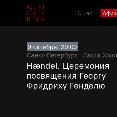
О нас
Афи
Поддержать
9 октября, 20:00
Санкт-Петербург
|
Лахта Хол
Hændel. Церемония
посвящения Георгу
Фридриху Генделю