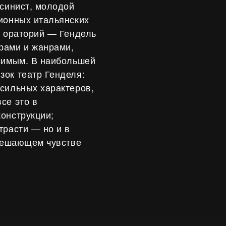
есинист, молодой
ионных итальянских
х ораторий — Гендель
рами и жанрами,
исимым. В наибольшей
зок театр Генделя:
сильных характеров,
се это в
онструкции;
трасти — но и в
утешающем чувстве