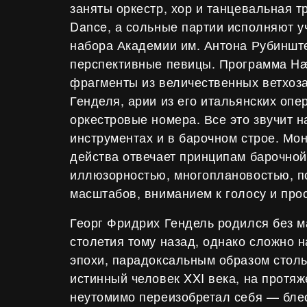
заняты оркестр, хор и танцевальная т
Dance, а сольные партии исполняют у
набора Академии им. Антона Рубинш
перспективные певицы. Программа Hæ
фрагменты из величественных ветхоз
Генделя, арии из его итальянских опе
оркестровые номера. Все это звучит н
инструментах и в барочном строе. Мо
действа отвечает принципам барочной
иллюзорностью, многоплановостью, п
масштабов, вниманием к голосу и про
Георг Фридрих Гендель родился без м
столетия тому назад, однако сложно н
эпохи, парадоксальным образом столь
истинный человек XXI века, на протяж
неутомимо переизобретал себя — бле