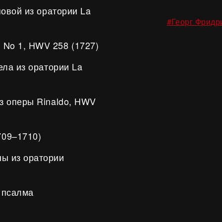
оповой из оратории La
#Георг Фридр
м No 1, HWV 258 (1727)
гела из оратории La
 из оперы Rinaldo, HWV
709–1710)
ны из оратории
з псалма