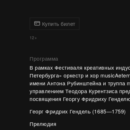
Купить билет
12+
Программа
В рамках Фестиваля креативных инду
Петербурга» оркестр и хор musicAeter
имени Антона Рубинштейна и труппа m
управлением Теодора Курентзиса пр
посвящения Георгу Фридриху Генделю
Георг Фридрих Гендель
(1685—1759)
Прелюдия