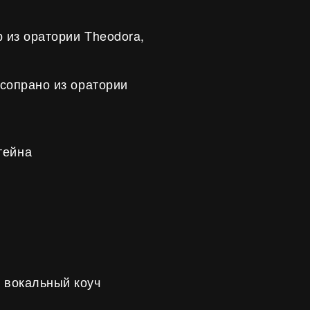
р из оратории Theodora,
 сопрано из оратории
ейна
 вокальный коуч