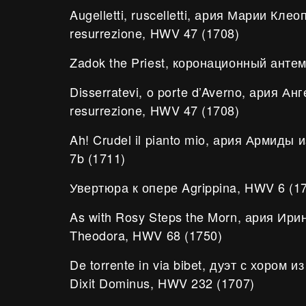
Augelletti, ruscelletti, ария Марии Кле
resurrezione, HWV 47 (1708)
Zadok the Priest, коронационный анте
Disserratevi, o porte d’Averno, ария Ан
resurrezione, HWV 47 (1708)
Ah! Crudel il pianto mio, ария Армиды
7b (1711)
Увертюра к опере Agrippina, HWV 6 (1
As with Rosy Steps the Morn, ария Ири
Theodora, HWV 68 (1750)
De torrente in via bibet, дуэт с хором и
Dixit Dominus, HWV 232 (1707)