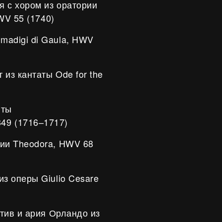
ия с хором из оратории
HWV 55 (1740)
Amadigi di Gaula, HWV
т из кантаты Ode for the
)
иты
349 (1716–1717)
ории Theodora, HWV 68
 из оперы Giulio Cesare
татив и ария Орландо из