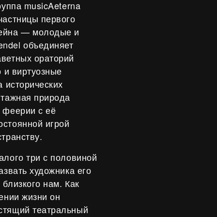
руппа musicAeterna
частницы первого
тейна — молодые и
ndel объединяет
аветных ораторий
р и виртуозные
а исторических
нтажная природа
 феерии с её
остоянной игрой
странству.
алого три с половиной
азвать художника его
 близкого нам. Как
ении жизни он
стящий театральный