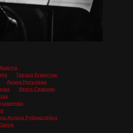
,
Aeterna
,
,
rna
Теодор Курентзис
,
,
Диана Носырева
,
,
кова
Ивета Симонян
,
ова
,
ухаметова
,
ер
,
ни Антона Рубинштейна
 Dance