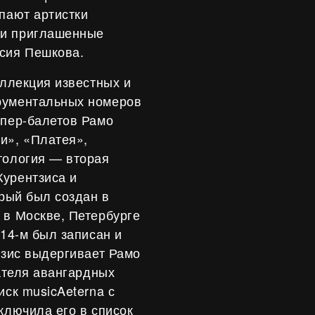
упают артистки
 и приглашенные
асия Пешкова.
оллекция известных и
рументальных номеров
опер-балетов Рамо
и», «Платея»,
тология — вторая
Курентзиса и
орый был создан в
 в Москве, Петербурге
014-м был записан и
тзис выдергивает Рамо
дателя авангардных
иск musicAeterna с
ключила его в список