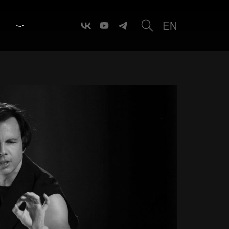
EN
Событие в рамках Дягилевского фестиваля