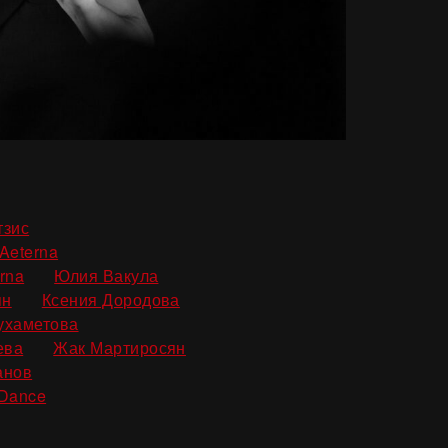
,
тзис
,
Aeterna
,
,
rna
Юлия Вакула
,
,
ян
Ксения Дородова
,
ухаметова
,
,
ева
Жак Мартиросян
,
анов
 Dance