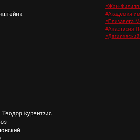
#Жан-Филипп
инштейна
#Академия им
#Елизавета М
#Анастасия 
#Дягилевский
 Теодор Курентзис
роз
лонский
в