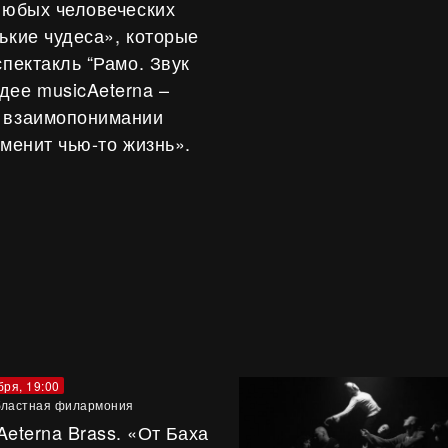
 любых человеческих
ькие чудеса», которые
спектакль “Рамо. Звук
дее musicAeterna –
и взаимопонимании
зменит чью-то жизнь».
бря, 19:00
ластная филармония
Aeterna Brass. «От Баха