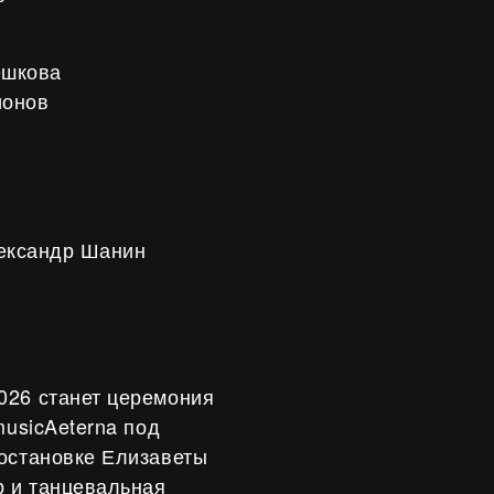
ешкова
ионов
в
ександр Шанин
026 станет церемония
musicAeterna под
постановке Елизаветы
р и танцевальная