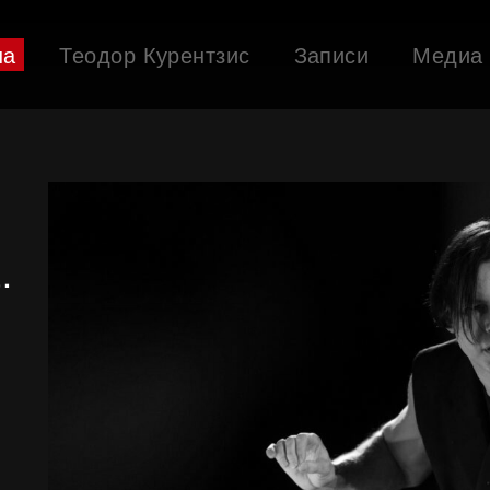
ша
Теодор Курентзис
Записи
Медиа
Событие в рамках Дягилевского фестиваля
.