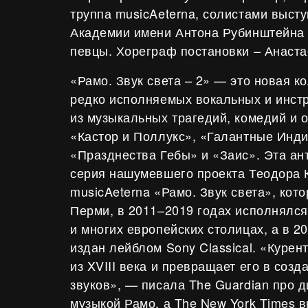
труппа musicAeterna, солистами выст
Академии имени Антона Рубинштейна
певцы. Хореграф постановки – Анаст
«Рамо. Звук света – 2» — это новая к
редко исполняемых вокальных и инст
из музыкальных трагедий, комедий и 
«Кастор и Поллукс», «Галантные Инди
«Празднества Гебы» и «Заис». Эта ан
серия нашумевшего проекта Теодора 
musicAeterna «Рамо. Звук света», кот
Перми, в 2011–2019 годах исполнялся
и многих европейских столицах, а в 2
издан лейблом Sony Classical. «Курен
из XVIII века и превращает его в соз
звуков», — писала The Guardian про д
музыкой Рамо, а The New York Times в