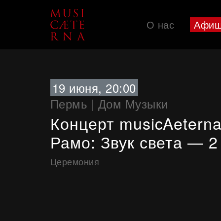
О нас
Афи
Поддержать
Событие в рамках Дягилевского фестиваля
19 июня, 20:00
Пермь
|
Дом Музыки
Концерт musicAeterna
Рамо: Звук света — 2
Церемония