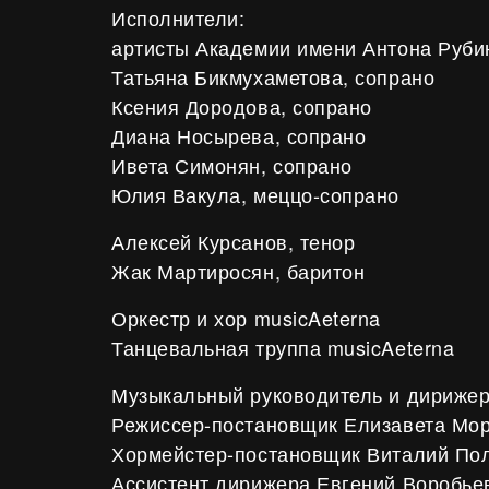
Исполнители:
артисты Академии имени Антона Руб
Татьяна Бикмухаметова, сопрано
Ксения Дородова, сопрано
Диана Носырева, сопрано
Ивета Симонян, сопрано
Юлия Вакула, меццо-сопрано
Алексей Курсанов, тенор
Жак Мартиросян, баритон
Оркестр и хор musicAeterna
Танцевальная труппа musicAeterna
Музыкальный руководитель и дирижер
Режиссер-постановщик Елизавета Мо
Хормейстер-постановщик Виталий По
Ассистент дирижера Евгений Воробье