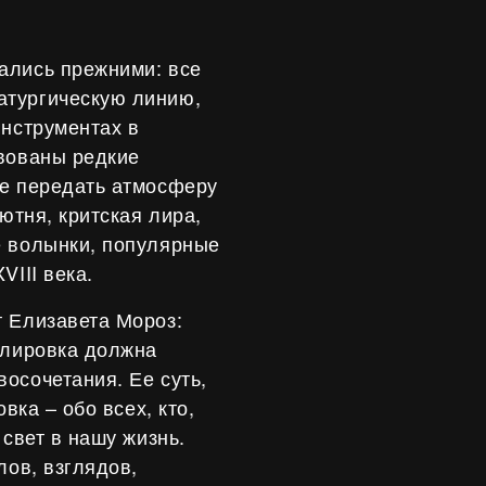
ались прежними: все
атургическую линию,
инструментах в
твованы редкие
ее передать атмосферу
ютня, критская лира,
е волынки, популярные
VIII века.
т Елизавета Мороз:
улировка должна
осочетания. Ее суть,
вка – обо всех, кто,
 свет в нашу жизнь.
лов, взглядов,