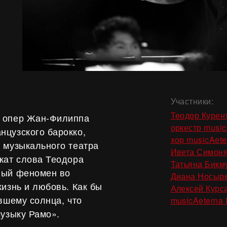
Участники:
Теодор Курен
в опер Жан-Филиппа
оркестр music
нцузского барокко,
хор musicAete
 музыкального театра
Ивета Симон
жат слова Теодора
Татьяна Бикм
ный феномен во
Диана Носыр
изнь и любовь. Как бы
Алексей Курс
вшему солнца, что
musicAeterna
музыку Рамо».