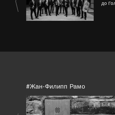
до Го
#Жан-Филипп Рамо