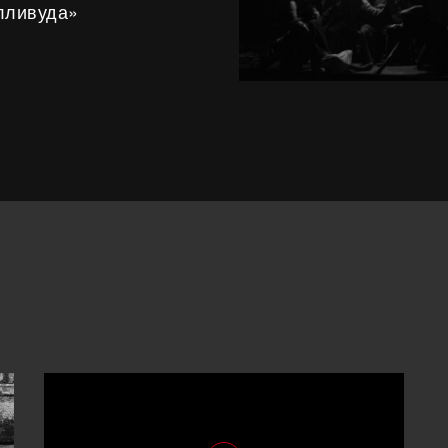
лливуда»