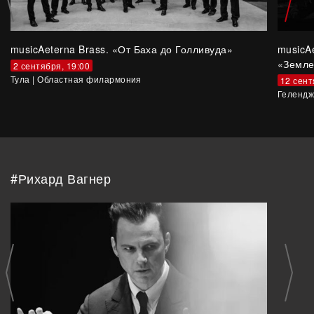
musicAeterna Brass. «От Баха до Голливуда»
musicA
«Земле
2 сентября, 19:00
Тула
|
Областная филармония
12 сент
Гелендж
#Рихард Вагнер