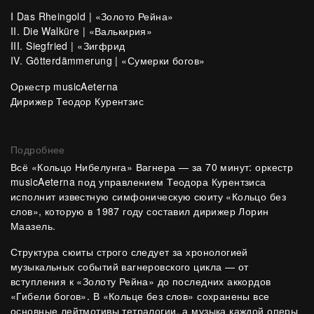
I Das Rheingold | «Золото Рейна»
II. Die Walküre |
«
Валькирия»
III. Siegfried |
«
Зигфрид
IV. Götterdämmerung |
«
Сумерки богов»
Оркестр musicAeterna
Дирижер Теодор Курентзис
Подробнее
Всё «Кольцо Нибелунга» Вагнера — за 70 минут: оркестр
musicAeterna под управлением Теодора Курентзиса
исполнит известную симфоническую сюиту «Кольцо без
слов», которую в 1987 году составил дирижер Лорин
Маазель.
Структура сюиты строго следует за хронологией
музыкальных событий вагнеровского цикла — от
вступления к «Золоту Рейна» до последних аккордов
«Гибели богов». В «Кольце без слов» сохранены все
основные лейтмотивы тетралогии, а музыка каждой оперы