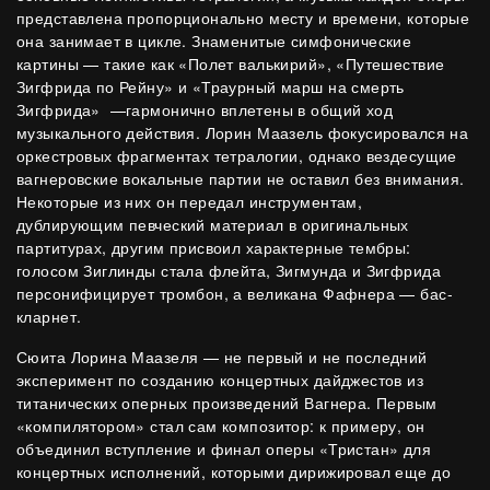
представлена пропорционально месту и времени, которые
она занимает в цикле. Знаменитые симфонические
картины — такие как «Полет валькирий», «Путешествие
Зигфрида по Рейну» и «Траурный марш на смерть
Зигфрида»
—гармонично вплетены в общий ход
музыкального действия. Лорин Маазель фокусировался на
оркестровых фрагментах тетралогии, однако вездесущие
вагнеровские вокальные партии не оставил без внимания.
Некоторые из них он передал инструментам,
дублирующим певческий материал в оригинальных
партитурах, другим присвоил характерные тембры:
голосом Зиглинды стала флейта, Зигмунда и Зигфрида
персонифицирует тромбон, а великана Фафнера — бас-
кларнет.
Сюита Лорина Маазеля — не первый и не последний
эксперимент по созданию концертных дайджестов из
титанических оперных произведений Вагнера. Первым
«компилятором» стал сам композитор: к примеру, он
объединил вступление и финал оперы «Тристан» для
концертных исполнений, которыми дирижировал еще до