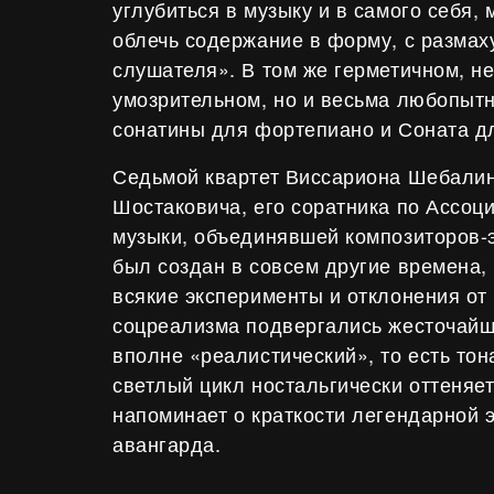
углубиться в музыку и в самого себя,
облечь содержание в форму, с размах
слушателя». В том же герметичном, н
умозрительном, но и весьма любопыт
сонатины для фортепиано и Соната дл
Седьмой квартет Виссариона Шебалин
Шостаковича, его соратника по Ассоц
музыки, объединявшей композиторов-
был создан в совсем другие времена, 
всякие эксперименты и отклонения от
соцреализма подвергались жесточайше
вполне «реалистический», то есть то
светлый цикл ностальгически оттеняет
напоминает о краткости легендарной э
авангарда.