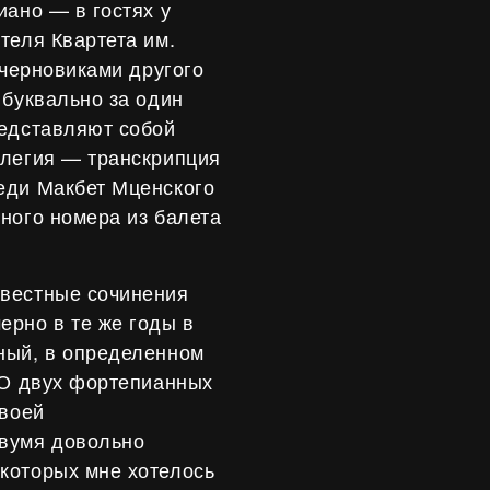
иано — в гостях у
теля Квартета им.
 черновиками другого
 буквально за один
редставляют собой
Элегия — транскрипция
еди Макбет Мценского
ного номера из балета
вестные сочинения
рно в те же годы в
ный, в определенном
 О двух фортепианных
своей
двумя довольно
которых мне хотелось