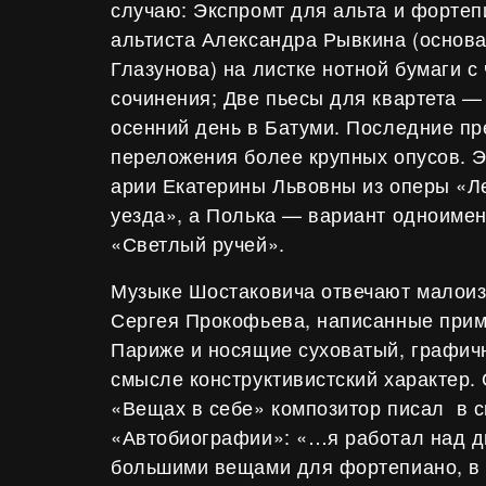
случаю: Экспромт для альта и фортеп
альтиста Александра Рывкина (основа
Глазунова) на листке нотной бумаги с
сочинения; Две пьесы для квартета —
осенний день в Батуми. Последние п
переложения более крупных опусов. 
арии Екатерины Львовны из оперы «Л
уезда», а Полька — вариант одноимен
«Светлый ручей».
Музыке Шостаковича отвечают малоиз
Сергея Прокофьева, написанные приме
Париже и носящие суховатый, графич
смысле конструктивистский характер.
«Вещах в себе» композитор писал
в 
«Автобиографии»: «…я работал над 
большими вещами для фортепиано, в 