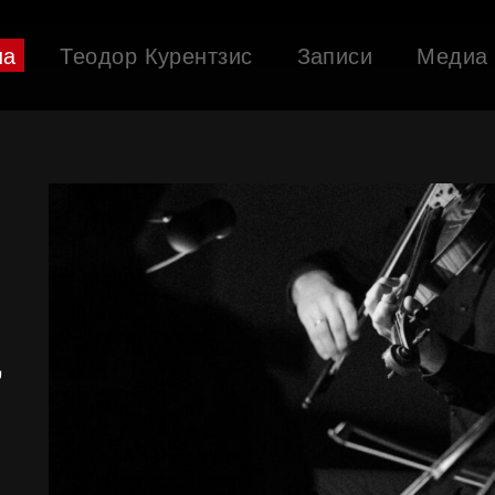
ша
Теодор Курентзис
Записи
Медиа
,