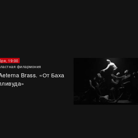
бря, 19:00
ластная филармония
Aeterna Brass. «От Баха
лливуда»