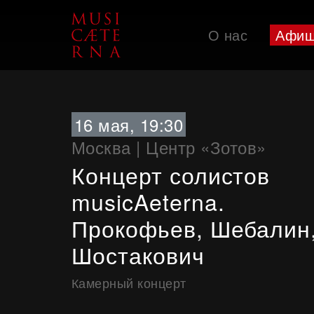
О нас
Афи
Поддержать
16 мая, 19:30
Москва
|
Центр «Зотов»
Концерт солистов
musicAeterna.
Прокофьев, Шебалин
Шостакович
Камерный концерт