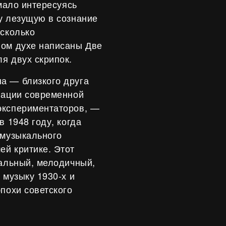
 мало интересуясь
у лезущую в сознание
есколько
ном духе написаны Две
я двух скрипок.
а — близкого друга
иации современной
экспериментаторов, —
в 1948 году, когда
 музыкального
й критике. Этот
нальный, мелодичный,
 музыку 1930-х и
похи советского