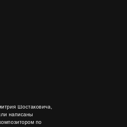
митрия Шостаковича,
ыли написаны
композитором по