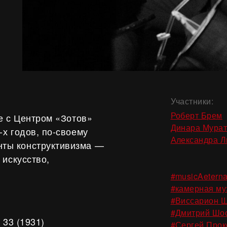
Участники:
Роберт Брем
е с Центром «Зотов»
Динара Мура
х годов, по-своему
Александра Л
ты конструктивизма —
 искусство,
#musicAetern
,
#камерная му
#Виссарион 
#Дмитрий Шо
 33 (1931)
#Сергей Про