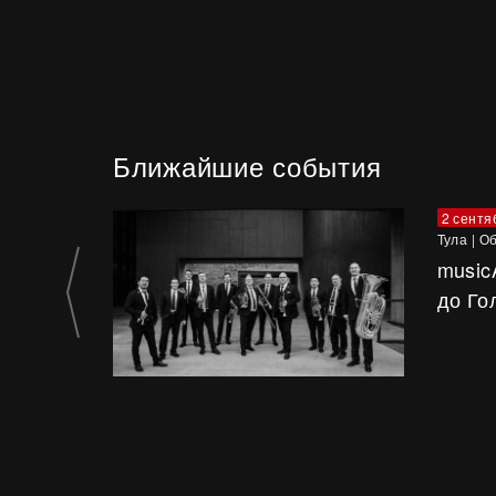
Ближайшие события
2 сентя
Тула
|
Об
music
до Го