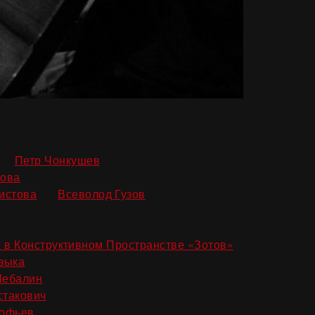
,
,
Петр Чонкушев
,
това
,
истова
Всеволод Гузов
a в Конструктивном Пространстве «Зотов»
,
зыка
,
Шебалин
,
стакович
кофьев